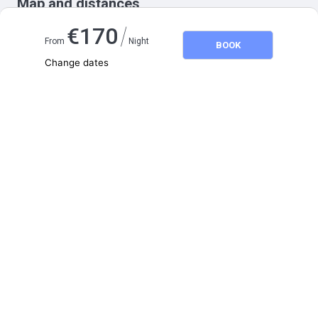
Map and distances
/
€
170
From
Night
BOOK
Change dates
Adults
2
Children
0
August 2026
SU
MO
TU
WE
TH
FR
SA
1
2
3
4
5
6
7
8
9
10
11
12
13
14
15
16
17
18
19
20
21
22