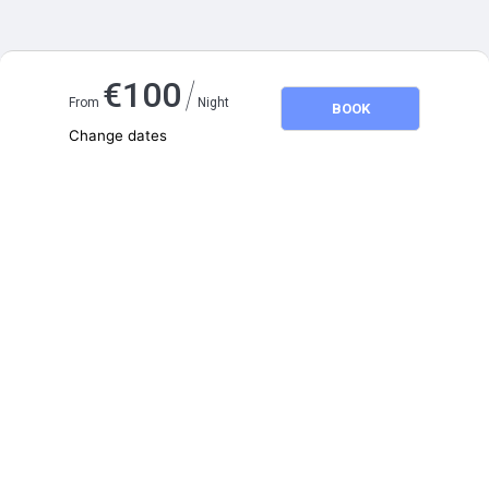
Map and distances
/
€
100
From
Night
BOOK
Change dates
Adults
2
Children
0
August 2026
SU
MO
TU
WE
TH
FR
SA
1
2
3
4
5
6
7
8
9
10
11
12
13
14
15