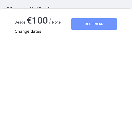
Mapa e distâncias
/
€
100
Desde
Noite
RESERVAR
Change dates
Adults
2
Children
0
agosto 2026
SEG
TER
QUA
QUI
SEX
SÁB
DOM
1
2
3
4
5
6
7
8
9
10
11
12
13
14
15
16
17
18
19
20
21
22
23