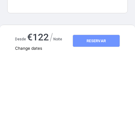
Mapa e distâncias
/
€
122
Desde
Noite
RESERVAR
Change dates
Adults
2
Children
0
agosto 2026
SEG
TER
QUA
QUI
SEX
SÁB
DOM
1
2
3
4
5
6
7
8
9
10
11
12
13
14
15
16